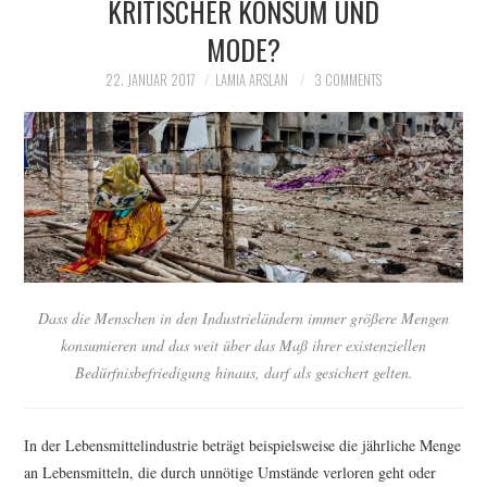
KRITISCHER KONSUM UND
PORTRAITS
MODE?
MATERIALS
22. JANUAR 2017
LAMIA ARSLAN
3 COMMENTS
PROJECTS
LABELS
SHOPS
SLOW THINGS
Dass die Menschen in den Industrieländern immer größere Mengen
konsumieren und das weit über das Maß ihrer existenziellen
Bedürfnisbefriedigung hinaus, darf als gesichert gelten.
In der Lebensmittelindustrie beträgt beispielsweise die jährliche Menge
an Lebensmitteln, die durch unnötige Umstände verloren geht oder