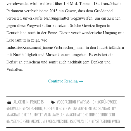
verschwendet wird, weltweit über 1,3 Mrd. Tonnen. Das französische
Parlament verabschiedete 2015 ein Gesetz, dass dem Großhandel
verbietet, unverkaufte Nahrungsmittel wegzuwerfen, um ein Zeichen
gegen diese Wegwerfkultur zu setzen. Solche Gesetze liegen in
Deutschland noch in der Ferne. Dieser verschwenderische Umgang mit
Lebensmitteln zeigt, wie
Industrie/Konsument_innen/Verbraucher_innen in den Industrieländern
mit Nachhaltigkeit und Massenkonsum umgehen. Es existiert ein
Defizit an ethischem und somit auch nachhaltigem Denken und
Verhalten.
Continue Reading
→
ALLGEMEIN
,
PROJECTS
#ECOFASHION #FAIRFASHION #GRÜNEMODE
#BIOMODE
,
#FASTFASHION
,
#GREENLIFESTYLE #SLOWMOVEMENT #SUSTAINABILITY
#NACHALTIGKEIT #UMWELT
,
#LAMIAARSLAN #NACHHALTIGKEITINMODEUNDTEXTIL
,
#MASSENKONSUM #KONSUM #KONSUMKRITIK
,
#SLOWFASHION #FASTFASHION #MKG