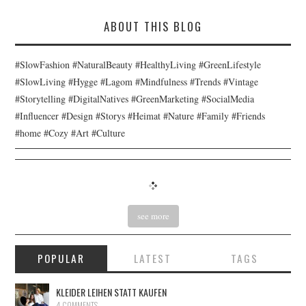
ABOUT THIS BLOG
#SlowFashion #NaturalBeauty #HealthyLiving #GreenLifestyle
#SlowLiving #Hygge #Lagom #Mindfulness #Trends #Vintage
#Storytelling #DigitalNatives #GreenMarketing #SocialMedia
#Influencer #Design #Storys #Heimat #Nature #Family #Friends
#home #Cozy #Art #Culture
see more
POPULAR
LATEST
TAGS
KLEIDER LEIHEN STATT KAUFEN
4 COMMENTS