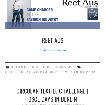
REET AUS
Continue Reading
→
ALLGEMEIN
,
GREEN CONCEPT & POP-UP STORES
,
LABELS
#BRIDGE&TUNNEL
,
#ECOFASHION
,
#REETAUS
,
#REUSE
,
#SLOWFASHION
,
#UPCYCLING
CIRCULAR TEXTILE CHALLENGE |
OSCE DAYS IN BERLIN