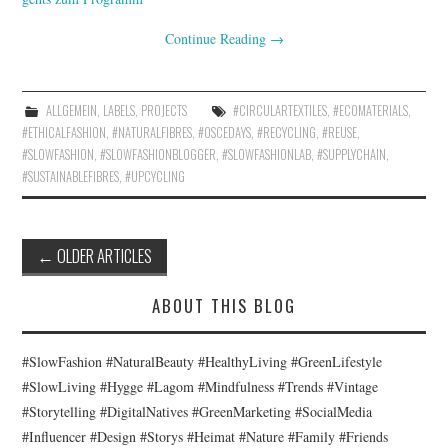
Continue Reading
→
ALLGEMEIN
,
LABELS
,
PROJECTS
#CIRCULARTEXTILES
,
#ECOMATERIALS
,
#ETHICALFASHION
,
#NATURALFIBRES
,
#OSCEDAYS
,
#RECYCLING
,
#REUSE
,
#SLOWFASHION
,
#SLOWFASHIONBLOGGER
,
#SLOWFASHIONLAB
,
#SUPPLYCHAIN
,
#SUSTAINABLEFIBRES
,
#UPCYCLING
←
OLDER ARTICLES
Post navigation
ABOUT THIS BLOG
#SlowFashion #NaturalBeauty #HealthyLiving #GreenLifestyle
#SlowLiving #Hygge #Lagom #Mindfulness #Trends #Vintage
#Storytelling #DigitalNatives #GreenMarketing #SocialMedia
#Influencer #Design #Storys #Heimat #Nature #Family #Friends