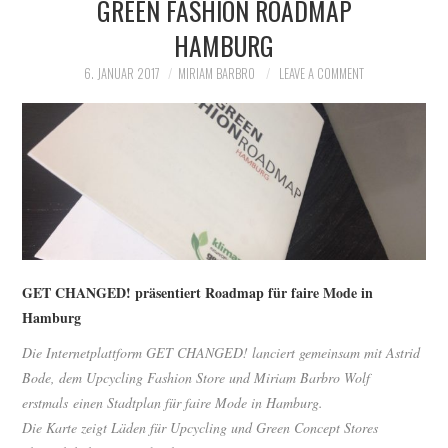
GREEN FASHION ROADMAP
PORTRAITS
HAMBURG
MATERIALS
6. JANUAR 2017
MIRIAM BARBRO
LEAVE A COMMENT
PROJECTS
LABELS
SHOPS
SLOW THINGS
GET CHANGED! präsentiert Roadmap für faire Mode in
Hamburg
Die Internetplattform GET CHANGED! lanciert gemeinsam mit Astrid
Bode, dem Upcycling Fashion Store und Miriam Barbro Wolf
erstmals einen Stadtplan für faire Mode in Hamburg.
Die Karte zeigt Läden für Upcycling und Green Concept Stores