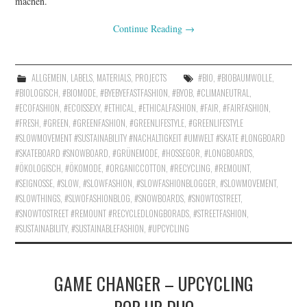
machen.
Continue Reading
→
ALLGEMEIN
,
LABELS
,
MATERIALS
,
PROJECTS
#BIO
,
#BIOBAUMWOLLE
,
#BIOLOGISCH
,
#BIOMODE
,
#BYEBYEFASTFASHION
,
#BYOB
,
#CLIMANEUTRAL
,
#ECOFASHION
,
#ECOISSEXY
,
#ETHICAL
,
#ETHICALFASHION
,
#FAIR
,
#FAIRFASHION
,
#FRESH
,
#GREEN
,
#GREENFASHION
,
#GREENLIFESTYLE
,
#GREENLIFESTYLE
#SLOWMOVEMENT #SUSTAINABILITY #NACHALTIGKEIT #UMWELT #SKATE #LONGBOARD
#SKATEBOARD #SNOWBOARD
,
#GRÜNEMODE
,
#HOSSEGOR
,
#LONGBOARDS
,
#ÖKOLOGISCH
,
#ÖKOMODE
,
#ORGANICCOTTON
,
#RECYCLING
,
#REMOUNT
,
#SEIGNOSSE
,
#SLOW
,
#SLOWFASHION
,
#SLOWFASHIONBLOGGER
,
#SLOWMOVEMENT
,
#SLOWTHINGS
,
#SLWOFASHIONBLOG
,
#SNOWBOARDS
,
#SNOWTOSTREET
,
#SNOWTOSTREET #REMOUNT #RECYCLEDLONGBORADS
,
#STREETFASHION
,
#SUSTAINABILITY
,
#SUSTAINABLEFASHION
,
#UPCYCLING
GAME CHANGER – UPCYCLING
POP-UP-DUO