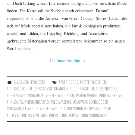
an. Doch bislang wissen Interessierte häufig nicht, wo sie solche Mode
finden. Die Karte soll die Suche danach erleichtern. Darauf
eingezeichnet sind die Adressen von Green Concept Stores (Läden, die
sich auf Mode spezialisiert haben, die fair & ökologisch produziert
wurde) und Läden, die Upcyling-Kleidung und Accessoires
(gebrauchte Materialien werden recycelt und bekommen so ein neuen
Wert) anbieten.
Continue Reading
→
ALLGEMEIN
,
PROJECTS
#ASTRIDBODE
,
#BETTERTOGETHER
,
#DRESSCOACH
,
#ECOISSEXY
,
#GETCHANGED
,
#GOETHEINSTITUT
,
#GREENCYCLES
,
#GREENFASHIONROADMAP
,
#GREENFASHIONROADMAPHAMBURG
,
#GREENLIFESTYLE
,
#HAMBURG
,
#MIRIAMBARBRO
,
#SLOWFASHION #SLOWFASHIONBLOGGER
#SUSTAINABLEFASHION #GREENFASHION #ECOFASHION #SLOWFASHIONLAB
#CLOSEDLOOP
,
#SLOWLIVING
,
#UPCYCLING
,
#UPCYCLINGFASHIONSTORE