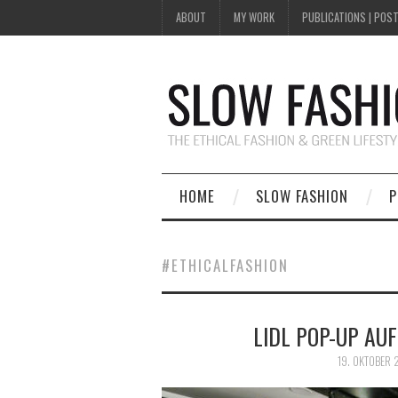
ABOUT
MY WORK
PUBLICATIONS | POST
HOME
SLOW FASHION
P
#ETHICALFASHION
LIDL POP-UP AU
19. OKTOBER 