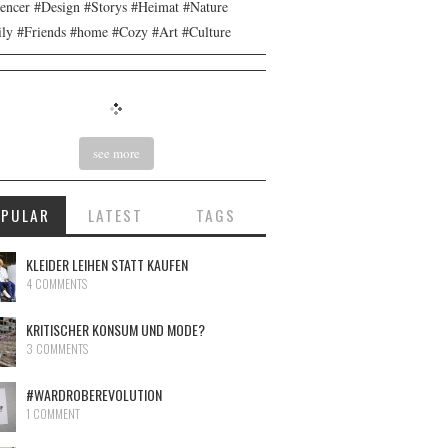
uencer #Design #Storys #Heimat #Nature
ly #Friends #home #Cozy #Art #Culture
see more
OPULAR
LATEST
TAGS
KLEIDER LEIHEN STATT KAUFEN
4 COMMENTS
KRITISCHER KONSUM UND MODE?
3 COMMENTS
#WARDROBEREVOLUTION
1 COMMENT