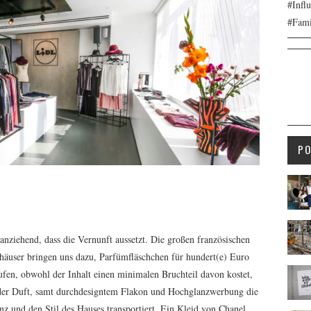
#Infl
#Fami
P
o anziehend, dass die Vernunft aussetzt. Die großen französischen
äuser bringen uns dazu, Parfümfläschchen für hundert(e) Euro
ufen, obwohl der Inhalt einen minimalen Bruchteil davon kostet,
der Duft, samt durchdesigntem Flakon und Hochglanzwerbung die
nz und den Stil des Hauses transportiert. Ein Kleid von Chanel