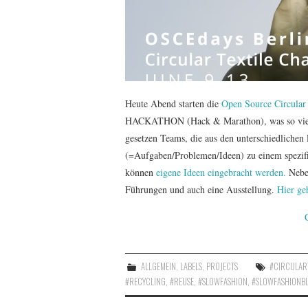
Heute Abend starten die
Open Source Circula
HACKATHON (Hack & Marathon), was so viel be
gesetzen Teams, die aus den unterschiedlichen
(=Aufgaben/Problemen/Ideen) zu einem spezifi
können
eigene Ideen eingebracht werden.
Neben
Führungen und auch eine Ausstellung.
Hier g
ALLGEMEIN
,
LABELS
,
PROJECTS
#CIRCULART
#RECYCLING
,
#REUSE
,
#SLOWFASHION
,
#SLOWFASHIONB