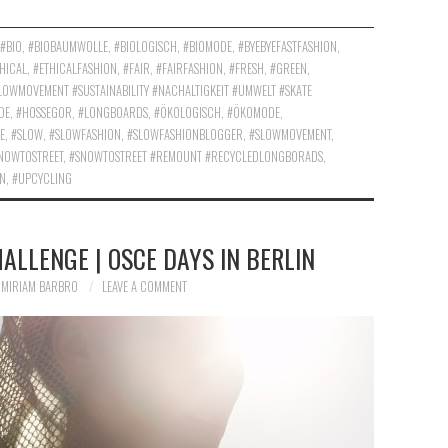
#BIO
,
#BIOBAUMWOLLE
,
#BIOLOGISCH
,
#BIOMODE
,
#BYEBYEFASTFASHION
,
HICAL
,
#ETHICALFASHION
,
#FAIR
,
#FAIRFASHION
,
#FRESH
,
#GREEN
,
SLOWMOVEMENT #SUSTAINABILITY #NACHALTIGKEIT #UMWELT #SKATE
DE
,
#HOSSEGOR
,
#LONGBOARDS
,
#ÖKOLOGISCH
,
#ÖKOMODE
,
E
,
#SLOW
,
#SLOWFASHION
,
#SLOWFASHIONBLOGGER
,
#SLOWMOVEMENT
,
NOWTOSTREET
,
#SNOWTOSTREET #REMOUNT #RECYCLEDLONGBORADS
,
ON
,
#UPCYCLING
ALLENGE | OSCE DAYS IN BERLIN
MIRIAM BARBRO
LEAVE A COMMENT