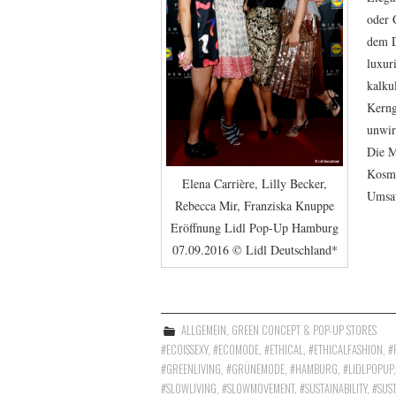
oder 
dem D
luxur
kalku
Kerng
unwir
Die M
Kosme
Elena Carrière, Lilly Becker,
Umsat
Rebecca Mir, Franziska Knuppe
Eröffnung Lidl Pop-Up Hamburg
07.09.2016 © Lidl Deutschland*
ALLGEMEIN
,
GREEN CONCEPT & POP-UP STORES
#ECOISSEXY
,
#ECOMODE
,
#ETHICAL
,
#ETHICALFASHION
,
#
#GREENLIVING
,
#GRÜNEMODE
,
#HAMBURG
,
#LIDLPOPUP
#SLOWLIVING
,
#SLOWMOVEMENT
,
#SUSTAINABILITY
,
#SUST