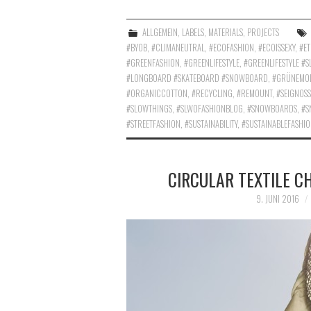
ALLGEMEIN
,
LABELS
,
MATERIALS
,
PROJECTS
#BYOB
,
#CLIMANEUTRAL
,
#ECOFASHION
,
#ECOISSEXY
,
#ET
#GREENFASHION
,
#GREENLIFESTYLE
,
#GREENLIFESTYLE #
#LONGBOARD #SKATEBOARD #SNOWBOARD
,
#GRÜNEMO
#ORGANICCOTTON
,
#RECYCLING
,
#REMOUNT
,
#SEIGNOSS
#SLOWTHINGS
,
#SLWOFASHIONBLOG
,
#SNOWBOARDS
,
#S
#STREETFASHION
,
#SUSTAINABILITY
,
#SUSTAINABLEFASHI
CIRCULAR TEXTILE CH
9. JUNI 2016