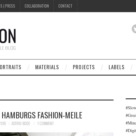
S | PRESS
COLLABORATION
CONTACT
ORTRAITS
MATERIALS
PROJECTS
LABELS
#Slow
F HAMBURGS FASHION-MEILE
#Gree
#Mind
2016
ASTRID BODE
1 COMMENT
#Digi