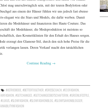
Chloé mag unerschwinglich sein, mit der teuren Bodylotion oder
uschgel aus einem der Häuser fühlen wir uns jedoch fast ebenso
iös-elegant wie die Stars und Models, die dafür werben. Damit
lieren die Modehäuser und finanzieren ihre Haute Couture. Das
eschäft der Modehäuser, die Modeproduktion ist meistens so
tschaftlich, dass Kosmetiklinien für den Erhalt des Hauses sorgen.
ode erzeugt den Glamour-Stil, durch den sich hohe Preise für die
tik verlangen lassen. Deren Verkauf macht den tatsächlichen
z.
Continue Reading
→
#ASTRIDBODE
,
#BETTERTOGETHER
,
#DRESSCOACH
,
#ECOFASHION
,
FAIRFASHION
,
#GETCHANGED
,
#GETCHANGEDBOTSCHAFTERIN
,
#GREENLIFESTYLE
,
,
#LUXUS
,
#SLOWFASHION
,
#SLOWFASHIONBLOG
,
#SLOWFSAHIONBLOGGER
,
AINABILITYINFASHION