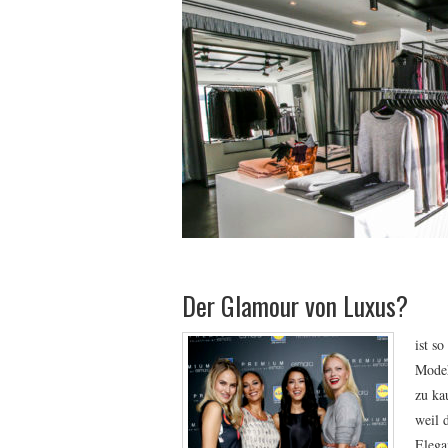
Der Glamour von Luxus?
ist s
Modeh
zu ka
weil 
Elega