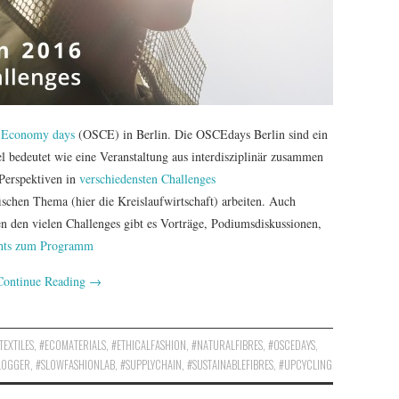
r Economy days
(OSCE) in Berlin. Die OSCEdays Berlin sind ein
deutet wie eine Veranstaltung aus interdisziplinär zusammen
 Perspektiven in
verschiedensten Challenges
schen Thema (hier die Kreislaufwirtschaft) arbeiten. Auch
 den vielen Challenges gibt es Vorträge, Podiumsdiskussionen,
ehts zum Programm
Continue Reading
→
EXTILES
,
#ECOMATERIALS
,
#ETHICALFASHION
,
#NATURALFIBRES
,
#OSCEDAYS
,
LOGGER
,
#SLOWFASHIONLAB
,
#SUPPLYCHAIN
,
#SUSTAINABLEFIBRES
,
#UPCYCLING